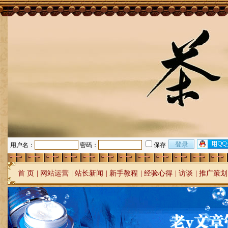
用户名：
密码：
保存
首 页
|
网站运营
|
站长新闻
|
新手教程
|
经验心得
|
访谈
|
推广策划