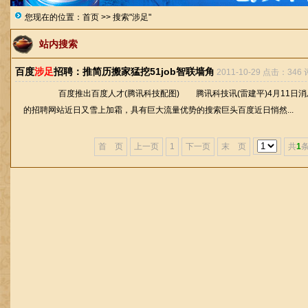
您现在的位置：
首页
>> 搜索"涉足"
站内搜索
百度
涉足
招聘：推简历搬家猛挖51job智联墙角
2011-10-29 点击：346 
百度推出百度人才(腾讯科技配图) 腾讯科技讯(雷建平)4月11日消
的招聘网站近日又雪上加霜，具有巨大流量优势的搜索巨头百度近日悄然...
首 页
上一页
1
下一页
末 页
共
1
条