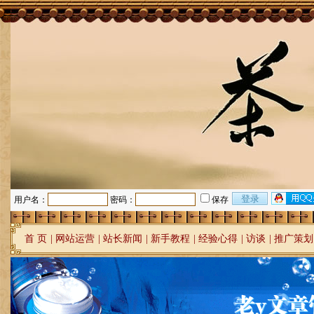
用户名：
密码：
保存
首 页
|
网站运营
|
站长新闻
|
新手教程
|
经验心得
|
访谈
|
推广策划