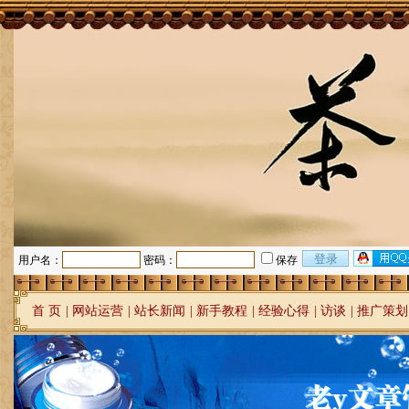
用户名：
密码：
保存
首 页
|
网站运营
|
站长新闻
|
新手教程
|
经验心得
|
访谈
|
推广策划