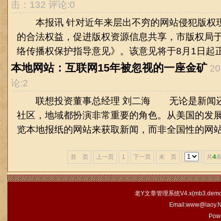
击：132 评论:0
本报讯 针对近年来层出不穷的网站侵犯版权
的合法权益，促进版权资源信息共享，市版权局
络传播权保护指导意见》。该意见将于8月1日起正.
本地网站：互联网15年被忽视的一座金矿
2
论:2
联想投资董事总经理 刘二海 无论是新闻还
社区，地域都扮演非常重要的角色。从美国的发
览本地报纸的网站来获取新闻，而非全国性的网站。
首 页
上一页
1
下一页
末 页
共
4
条
老Y文章管理系统V4.x(
mb3.demo.
Email:www@laoy.
Pow