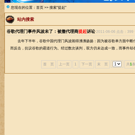
您现在的位置：
首页
>> 搜索"提起"
站内搜索
谷歌代理门事件风波未了：被撤代理商
提起
诉讼
2011-06-06 点击：399
去年下半年，谷歌中国代理门风波闹得沸沸扬扬：因为被谷歌单方面中断代
而反击，抗议谷歌的霸道行为。经过数次谈判，双方仍未达成一致，而事件却在年
首 页
上一页
1
下一页
末 页
共
1
条