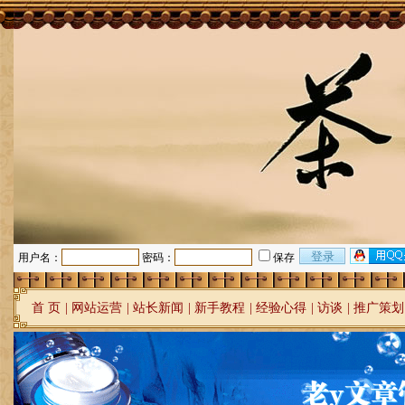
用户名：
密码：
保存
首 页
|
网站运营
|
站长新闻
|
新手教程
|
经验心得
|
访谈
|
推广策划