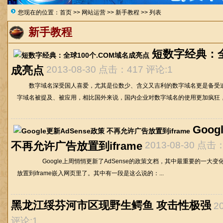
您现在的位置：
首页
>>
网站运营
>>
新手教程
>> 列表
新手教程
短数字经典：全
成亮点
2013-08-30 点击：417 评论:1
数字域名深受国人喜爱，尤其是位数少、含义又吉利的数字域名更是备受追
字域名被提及、被应用，相比国外来说，国内企业对数字域名的使用更加疯狂，就
Goog
不再允许广告放置到iframe
2013-08-30 点击
Google上周悄悄更新了AdSense的政策文档，其中最重要的一大变化就
放置到iframe嵌入网页里了。其中有一段是这么说的：...
黑龙江绥芬河市区现野生鳄鱼 攻击性极强
2
评论:1