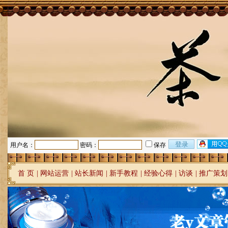
用户名：
密码：
保存
首 页
|
网站运营
|
站长新闻
|
新手教程
|
经验心得
|
访谈
|
推广策划