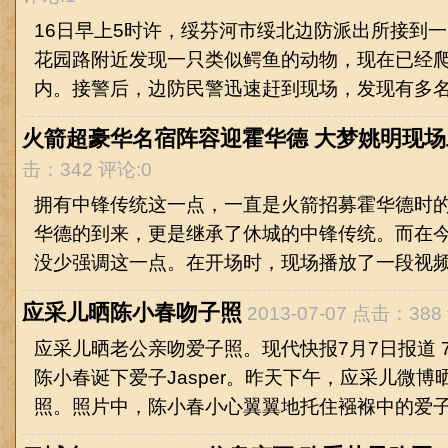
16日早上5时许，绥芬河市绥北边防派出所接到
花园路附近发现一只类似鳄鱼的动物，现在已经
内。接警后，边防民警迅速赶到现场，发现有多名群
火箭超豪华名宿阵容迎霍华德 大梦姚明现场
击：342 评论:0
拥有中锋传统这一点，一直是火箭招募霍华德时
华德的到来，更是继承了休城的中锋传统。而在
没少强调这一点。在开场时，现场播放了一段视频，
应采儿晒陈小春吻子照
2013-07-07 点击：388
应采儿晒老公亲吻爱子照。现代快报7月7日报道 
陈小春诞下爱子Jasper。昨天下午，应采儿微
照。照片中，陈小春小心翼翼地托住襁褓中的爱子.