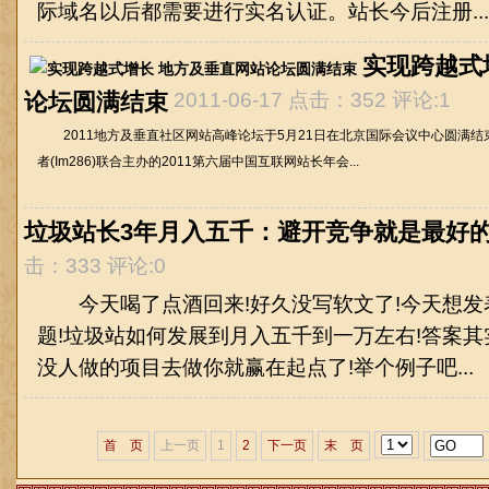
际域名以后都需要进行实名认证。站长今后注册...
实现跨越式
论坛圆满结束
2011-06-17 点击：352 评论:1
2011地方及垂直社区网站高峰论坛于5月21日在北京国际会议中心圆满结束。
者(Im286)联合主办的2011第六届中国互联网站长年会...
垃圾站长3年月入五千：避开竞争就是最好
击：333 评论:0
今天喝了点酒回来!好久没写软文了!今天想发
题!垃圾站如何发展到月入五千到一万左右!答案
没人做的项目去做你就赢在起点了!举个例子吧...
首 页
上一页
1
2
下一页
末 页