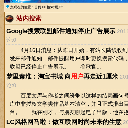
您现在的位置：
首页
>> 搜索"用户"
站内搜索
Google搜索联盟邮件通知停止广告展示
201
论:0
4月16日消息：从昨日开始，有站长陆续收到Goog
发来邮件通知，邮件提醒用户即时更换搜索代码
联盟已经停止广告展示。 谷歌官...
梦里秦淮：淘宝书城 向
用户
再走近1厘米
20
论:0
百度文库与作者之间纷争以这样的结局画句号
库中非授权文学类作品基本清空，并且正式推出
台。 就在刚才，与朋友聊起电子出版，他在抱怨
LC风格网马啦：做互联网时尚未来的生意
2