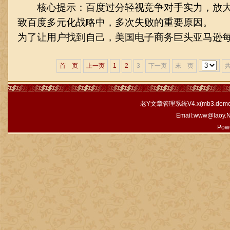
核心提示：百度过分轻视竞争对手实力，放大
致百度多元化战略中，多次失败的重要原因。
为了让用户找到自己，美国电子商务巨头亚马逊每年
首 页
上一页
1
2
3
下一页
末 页
老Y文章管理系统V4.x(
mb3.demo.
Email:www@laoy.
Pow