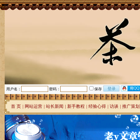
用户名：
密码：
保存
首 页
|
网站运营
|
站长新闻
|
新手教程
|
经验心得
|
访谈
|
推广策划