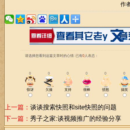
作
请选择您看到这篇文章时的心情: 已有
0
人表态：
0
0
0
0
0
0
惊讶
欠揍
支持
很棒
愤怒
搞笑
上一篇：
谈谈搜索快照和site快照的问题
下一篇：
秀子之家:谈视频推广的经验分享