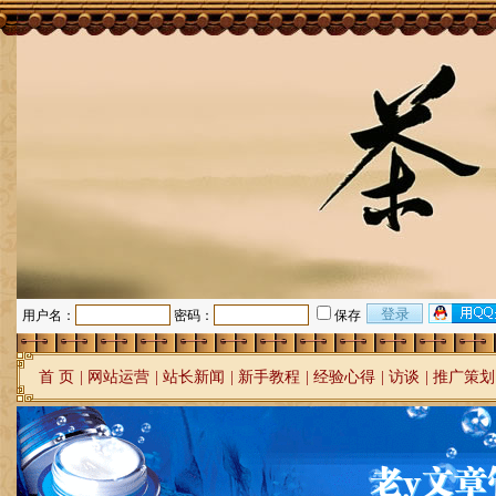
用户名：
密码：
保存
首 页
|
网站运营
|
站长新闻
|
新手教程
|
经验心得
|
访谈
|
推广策划