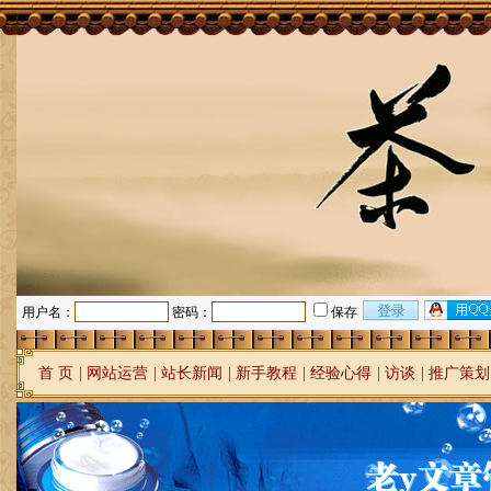
用户名：
密码：
保存
首 页
|
网站运营
|
站长新闻
|
新手教程
|
经验心得
|
访谈
|
推广策划