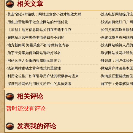
相关文章
·
莫走“铁公鸡”路线：网站运营舍小钱才能敛大财
·
浅谈电影网站提升流
·
用虫虫营销助手做企业网站的外链优化
·
浅谈如何做好门户网
·
【原创】地方信息网站如何在夹缝中生存
·
如何挖掘高质量原创
·
在网站运营中哪些事情是钱办不到的
·
创建优质单页网站的
·
地方新闻网 海量采集不如专做特色内容
·
浅谈网站编辑人员的
·
施宇宁分享如何为网站选取好域名
·
谈谈网站被网址导航h
·
网站运营之头衔的权威暗示影响力
·
钟智鑫：用户体验分
·
浅谈网站赚钱之营利模式的重要性
·
网站用户体验基本原
·
利用论坛推广如何引导用户让其积极参与进来
·
淘淘搜联盟链接价值
·
深度剖析网站利用软文所产生的具体效果
·
施宇宁：分享解决网
相关评论
暂时还没有评论
发表我的评论