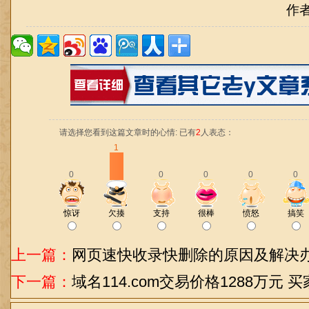
作
请选择您看到这篇文章时的心情: 已有
2
人表态：
1
0
0
0
0
0
惊讶
欠揍
支持
很棒
愤怒
搞笑
上一篇：
网页速快收录快删除的原因及解决
下一篇：
域名114.com交易价格1288万元