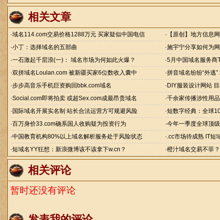
相关文章
·
域名114.com交易价格1288万元 买家疑似中国电信
·
【原创】地方信息网
·
小丁：选择域名的五部曲
·
施宇宁分享如何为网
·
一石激起千层浪(一)： 域名市场为何如此火爆？
·
5月中国域名服务商To
·
双拼域名Loulan.com 被新疆买家6位数收入囊中
·
拼音域名纷纷“外逃”
·
步步高音乐手机巨资购回bbk.com域名
·
DIY服装设计网站 
·
Social.com即将拍卖 或超Sex.com成最昂贵域名
·
千余家传播涉性用品
·
国际域名开展实名制 站长合法运营方可规避风险
·
短数字经典：全球10
·
百万身价33.com确系国人收购疑为投资行为
·
今年一季度全球顶级
·
中国教育机构80%以上域名解析服务处于风险状态
·
.cc市场待成熟 IT
·
短域名YY狂想：新浪微博该不该拿下w.cn？
·
橙汁域名交易不菲？
相关评论
暂时还没有评论
发表我的评论