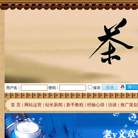
用户名：
密码：
保存
首 页
|
网站运营
|
站长新闻
|
新手教程
|
经验心得
|
访谈
|
推广策划