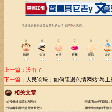
请选择您看到这篇文章时的心情: 已有
0
人表态：
0
0
0
0
0
0
惊讶
欠揍
支持
很棒
愤怒
搞笑
上一篇：没有了
下一篇：
人民论坛：如何阻遏色情网站“卷土
相关文章
·
如何做好县级地方网站
·
莫走“铁公鸡”路线
·
浅谈电影网站提升流量之法
·
用虫虫营销助手做企