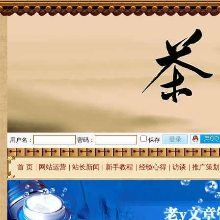
用户名：
密码：
保存
首 页
|
网站运营
|
站长新闻
|
新手教程
|
经验心得
|
访谈
|
推广策划