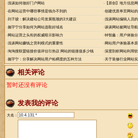
·
浅谈如何做好门户网站
·
【原创】地方信息网
·
在网站运营中哪些事情是钱办不到的
·
创建优质单页网站的
·
刘子骏：解决建站公司发展瓶颈的3大建议
·
浅谈网站编辑人员的
·
施宇宁分享如何为网站选取好域名
·
谈谈网站被网址导航h
·
网站运营之头衔的权威暗示影响力
·
钟智鑫：用户体验分
·
浅谈网站赚钱之营利模式的重要性
·
网站用户体验基本原
·
淘淘搜联盟链接价值评估引热议 网站的链接值多少钱
·
深度剖析网站利用软
·
施宇宁：分享解决网站用户粘稠度的五种方法
·
关于装修行业网站实
相关评论
暂时还没有评论
发表我的评论
大名：