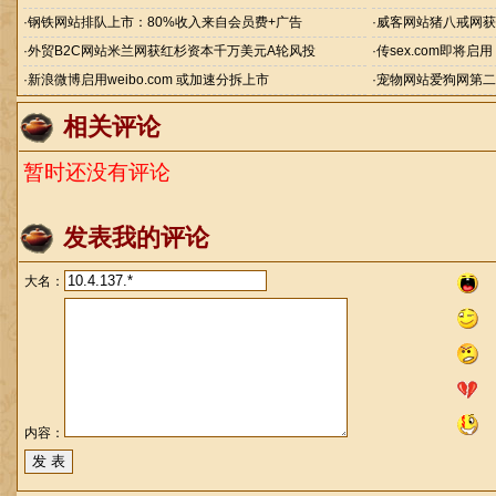
·
钢铁网站排队上市：80%收入来自会员费+广告
·
威客网站猪八戒网获
·
外贸B2C网站米兰网获红杉资本千万美元A轮风投
·
传sex.com即将启
·
新浪微博启用weibo.com 或加速分拆上市
·
宠物网站爱狗网第二
相关评论
暂时还没有评论
发表我的评论
大名：
内容：