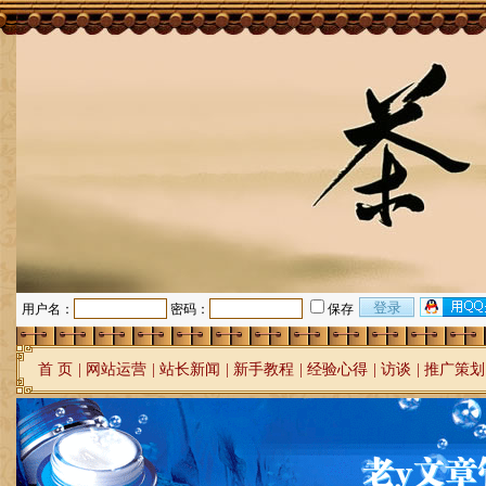
用户名：
密码：
保存
首 页
|
网站运营
|
站长新闻
|
新手教程
|
经验心得
|
访谈
|
推广策划