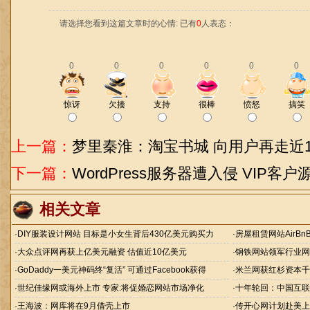
请选择您看到这篇文章时的心情: 已有
0
人表态：
0
0
0
0
0
0
惊讶
欠揍
支持
很棒
愤怒
搞笑
上一篇：
梦里秦淮：淘宝书城 向用户再走近
下一篇：
WordPress服务器遭入侵 VIP客
相关文章
·
DIY服装设计网站 目标是小女生背后430亿美元购买力
·
房屋租赁网站AirBn
·
大众点评网再获上亿美元融资 估值近10亿美元
·
钢铁网站领军行业网
·
GoDaddy一美元神码终“复活” 可通过Facebook获得
·
米兰网获红杉资本千
·
世纪佳缘网或海外上市 专家:将促婚恋网站市场净化
·
十年轮回：中国互联
·
王海波：网库将在9月借壳上市
·
传开心网计划赴美上