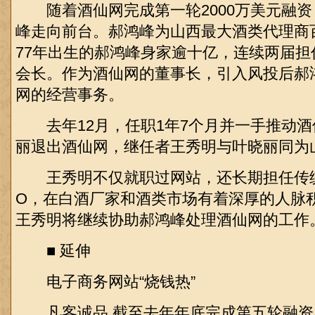
随着酒仙网完成第一轮2000万美元融资
峰走向前台。郝鸿峰为山西最大酒类代理商
77年出生的郝鸿峰身家逾十亿，连续两届
会长。作为酒仙网的董事长，引入风投后郝
网的经营事务。
去年12月，任职1年7个月并一手推动酒
丽退出酒仙网，继任者王秀明与叶晓丽同为
王秀明不仅就职过网站，还长期担任传统
O，在白酒厂家和酒类市场有着深厚的人脉
王秀明将继续协助郝鸿峰处理酒仙网的工作
■ 延伸
电子商务网站“烧钱热”
凡客诚品 截至去年年底完成第五轮融资