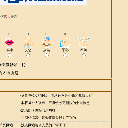
已有
0
人表态：
0
0
0
0
0
很棒
愤怒
搞笑
恶心
不解
婚恋网站第一股
为大势所趋
·
莫走“铁公鸡”路线：网站运营舍小钱才能敛大财
·
非权威个人观点：百度快照更新快的十大特点
·
浅谈如何做好门户网站
·
在网站运营中哪些事情是钱办不到的
单页网站
·
浅谈网站编辑人员的日常工作