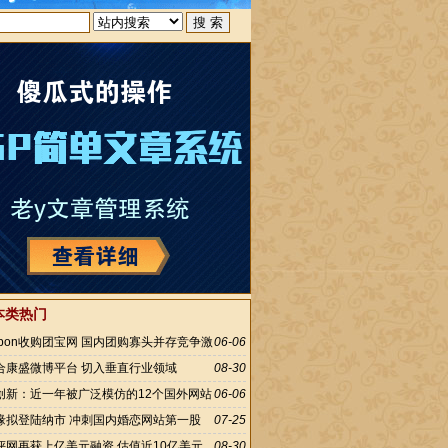
本类热门
upon收购团宝网 国内团购寡头并存竞争激
06-06
合康盛微博平台 切入垂直行业领域
08-30
创新：近一年被广泛模仿的12个国外网站
06-06
缘拟登陆纳市 冲刺国内婚恋网站第一股
07-25
评网再获上亿美元融资 估值近10亿美元
08-30