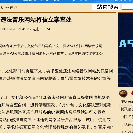
策划
>> 内容
等违法音乐网站将被立案查处
011/6/6 19:49:37 点击：
174
络音乐产品后，文化部日前再度下文，要求查处违法网络音乐网
百度MP3位居涉嫌违法网络音乐网站榜首，而迅雷网络技术有限公
，文化部日前再度下文，要求查处违法网络音乐网站及低俗网
3位居涉嫌违法网络音乐网站榜首，而迅雷网络技术有限公司等
日，文化部公布首批100首未经内容审查或备案的违规网络
·
传Gro
前开展自查自纠，进行清理整改。3月中旬，文化部决定对逾期
烈
·
腾讯整
0首违规网络音乐产品服务的54家网络音乐网站进行立案查
·
中国式
分网站仍然擅自提供上述违规网络音乐产品播放、试听、使用或
·
世纪佳
署，要求根据互联网文化管理暂行规定的相关要求，对百度MP
·
大众点