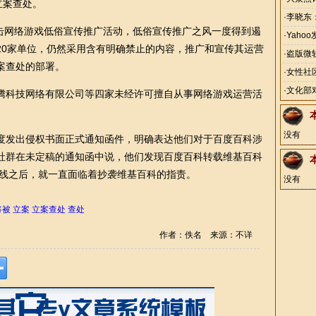
立案查处。
·
李晓东
击网络游戏低俗宣传推广活动，低俗宣传推广之风一度得到遏
·
Yaho
20家单位，仍然采用含有明确禁止的内容，推广和宣传其运营
·
盗版微
案查处的部署。
破获
·
女性社
·
文化部
科技网络有限公司等四家未经许可擅自从事网络游戏运营活
没有
发出侵权书面正式通知函件，明确表达他们对于百度百科涉
社群在未定稿的通知函中说，他们发现百度百科转载维基百科
上线之后，就一直面临着抄袭维基百科的指责。
没有
将被
立案
立案查处
查处
作者：佚名 来源：不详