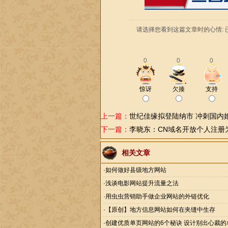
请选择您看到这篇文章时的心情: 
0
0
0
惊讶
欠揍
支持
上一篇：
世纪佳缘拟登陆纳市 冲刺国内
下一篇：
李晓东：CN域名开放个人注册
相关文章
·
如何做好县级地方网站
·
浅谈电影网站提升流量之法
·
用虫虫营销助手做企业网站的外链优化
·
【原创】地方信息网站如何在夹缝中生存
·
创建优质单页网站的6个秘诀 设计别出心裁的