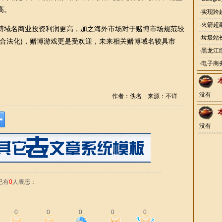
高。
rame
·
实现跨
·
火箭超
域名商业投资利润更高，加之海外市场对于赌博市场规范较
·
垃圾站
业合法化)，赌博游戏更是受欢迎，未来相关赌博域名较具市
争
·
黑龙江
·
电子商
没有
作者：佚名 来源：不详
没有
已有
0
人表态：
0
0
0
0
0