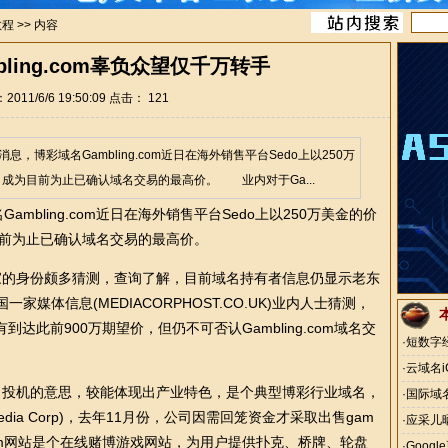
教程
>> 内容
ling.com辜负众望仅千万转手
011/6/6 19:50:09 点击：
121
博彩域名Gambling.com近日在海外销售平台Sedo上以250万
，成为目前为止已确认域名交易的最高价。 业内对于Ga...
bling.com近日在海外销售平台Sedo上以250万美金的价
目前为止已确认域名交易的最高价。
新东家的身份颇多猜测，查询了解，目前域名持有者信息仍显示老东
媒体信息(MEDIACORPHOST.CO.UK)业内人士猜测，
此前900万期望价，但仍不可否认Gambling.com域名交
·
短数字经
·
云域名i
赌博、投机的意思，较能体现出产业特色，是个典型博彩行业域名，
·
国际域
ia Corp)，去年11月份，公司因需回笼资金才采取出售gam
·
应采儿
ing.com网站是个在线赌博游戏网站，为用户提供扑克、桥牌、轮盘
·
Goog