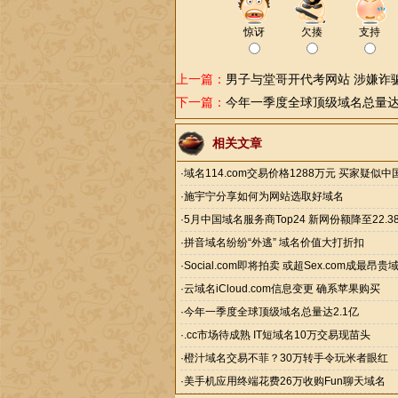
惊讶
欠揍
支持
上一篇：
男子与堂哥开代考网站 涉嫌诈
下一篇：
今年一季度全球顶级域名总量达2
相关文章
·
域名114.com交易价格1288万元 买家疑似
·
施宇宁分享如何为网站选取好域名
·
5月中国域名服务商Top24 新网份额降至22.3
·
拼音域名纷纷“外逃” 域名价值大打折扣
·
Social.com即将拍卖 或超Sex.com成最昂贵
·
云域名iCloud.com信息变更 确系苹果购买
·
今年一季度全球顶级域名总量达2.1亿
·
.cc市场待成熟 IT短域名10万交易现苗头
·
橙汁域名交易不菲？30万转手令玩米者眼红
·
美手机应用终端花费26万收购Fun聊天域名