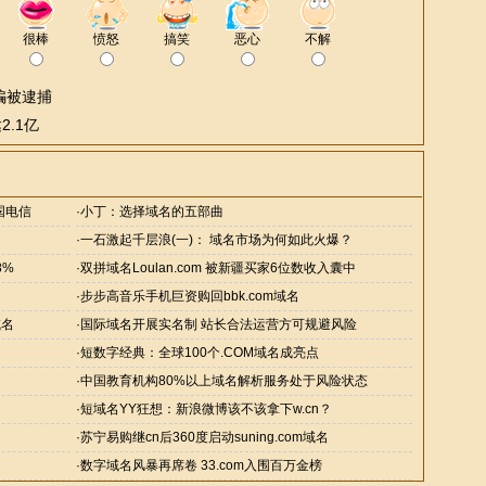
很棒
愤怒
搞笑
恶心
不解
骗被逮捕
.1亿
中国电信
·
小丁：选择域名的五部曲
·
一石激起千层浪(一)： 域名市场为何如此火爆？
8%
·
双拼域名Loulan.com 被新疆买家6位数收入囊中
·
步步高音乐手机巨资购回bbk.com域名
域名
·
国际域名开展实名制 站长合法运营方可规避风险
·
短数字经典：全球100个.COM域名成亮点
·
中国教育机构80%以上域名解析服务处于风险状态
·
短域名YY狂想：新浪微博该不该拿下w.cn？
·
苏宁易购继cn后360度启动suning.com域名
·
数字域名风暴再席卷 33.com入围百万金榜