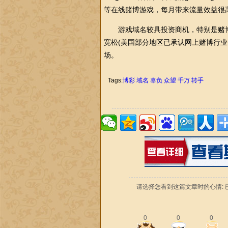
等在线赌博游戏，每月带来流量效益很
游戏域名较具投资商机，特别是赌博
宽松(美国部分地区已承认网上赌博行
场。
Tags:
博彩
域名
辜负
众望
千万
转手
请选择您看到这篇文章时的心情: 
0
0
0