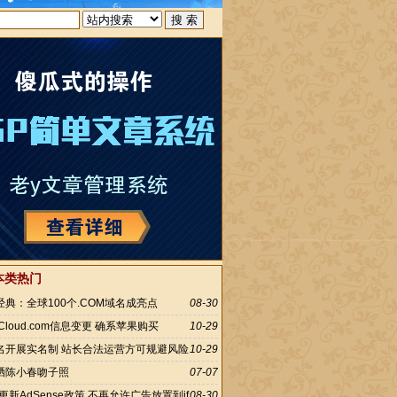
本类热门
典：全球100个.COM域名成亮点
08-30
Cloud.com信息变更 确系苹果购买
10-29
名开展实名制 站长合法运营方可规避风险
10-29
晒陈小春吻子照
07-07
le更新AdSense政策 不再允许广告放置到if
08-30