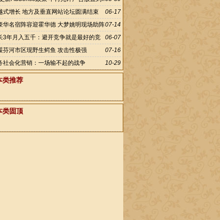
越式增长 地方及垂直网站论坛圆满结束
06-17
豪华名宿阵容迎霍华德 大梦姚明现场助阵
07-14
长3年月入五千：避开竞争就是最好的竞
06-07
绥芬河市区现野生鳄鱼 攻击性极强
07-16
务社会化营销：一场输不起的战争
10-29
本类推荐
本类固顶