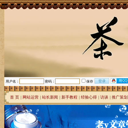
用户名：
密码：
保存
首 页
|
网站运营
|
站长新闻
|
新手教程
|
经验心得
|
访谈
|
推广策划