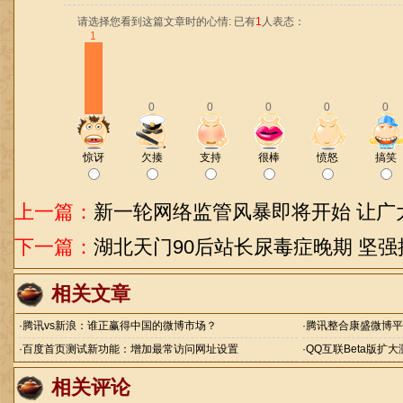
请选择您看到这篇文章时的心情: 已有
1
人表态：
1
0
0
0
0
0
惊讶
欠揍
支持
很棒
愤怒
搞笑
上一篇：
新一轮网络监管风暴即将开始 让广
下一篇：
湖北天门90后站长尿毒症晚期 坚
相关文章
·
腾讯vs新浪：谁正赢得中国的微博市场？
·
腾讯整合康盛微博平
·
百度首页测试新功能：增加最常访问网址设置
·
QQ互联Beta版扩
相关评论