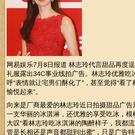
网易娱乐7月8日报道 林志玲代言甜品再度逞
礼服露出34C事业线拍广告。林志玲优雅吃
呼“表情就让宅男们酥化了”，甚至觉得“看
愉悦起来”。
向来是厂商最爱的林志玲近日拍摄甜品广告
一支华丽的冰淇淋，还优雅的享受吃冰，模
大叹“看林志玲吃冰淇淋的陶醉样子，我都流
管是长相还是声音都甜到出蜜”，只是广告