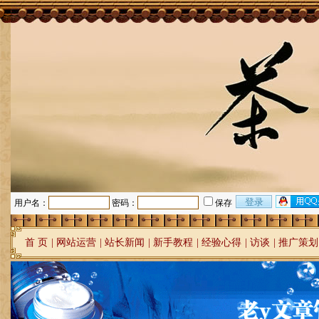
用户名：
密码：
保存
首 页
|
网站运营
|
站长新闻
|
新手教程
|
经验心得
|
访谈
|
推广策划