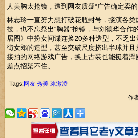
人美胸太抢镜，遭到网友质疑“广告确定卖的
林志玲一直努力想打破花瓶封号，接演各类
技，也不忘祭出“胸器”抢镜，与刘德华合作
居图》中扮女间谍连换20多种造型，不乏
街女郎的造型，甚至突破尺度挤出半球并且
接拍的网络游戏广告，换上古装也能挺着浑
差点招架不住。
Tags:
网友
秀美
冰激凌
作