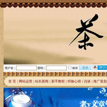
用户名：
密码：
保存
首 页
|
网站运营
|
站长新闻
|
新手教程
|
经验心得
|
访谈
|
推广策划