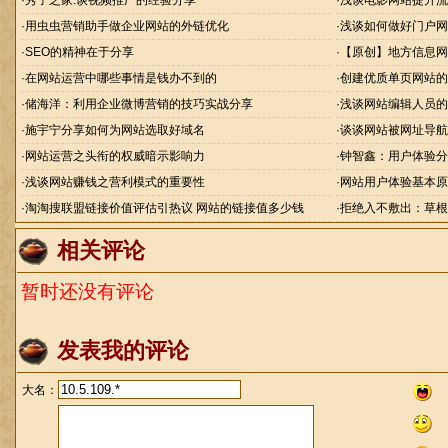
·
秀子之家:谈视频推广的经验分享
·
浅谈电影网站提升流
·
用虫虫营销助手做企业网站的外链优化
·
浅谈如何做好门户网
·
SEO的精神在于分享
·
【原创】地方信息网
·
在网站运营中哪些事情是钱办不到的
·
创建优质单页网站的
·
储海洋：利用企业微博营销的技巧实战分享
·
浅谈网站编辑人员的
·
施宇宁分享如何为网站选取好域名
·
谈谈网站被网址导航h
·
网站运营之头衔的权威暗示影响力
·
钟智鑫：用户体验分
·
浅谈网站赚钱之营利模式的重要性
·
网站用户体验基本原
·
淘淘搜联盟链接价值评估引热议 网站的链接值多少钱
·
拒绝入不敷出：草根
相关评论
暂时还没有评论
发表我的评论
大名：