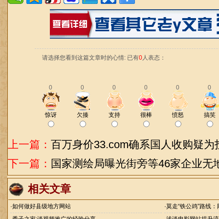
请选择您看到这篇文章时的心情: 已有
0
人表态：
0
0
0
0
0
0
惊讶
欠揍
支持
很棒
愤怒
搞笑
上一篇：
百万身价33.com确系国人收购疑
下一篇：
国家测绘局曝光街旁等46家企业无
相关文章
·
如何做好县级地方网站
·
莫走“铁公鸡”路线