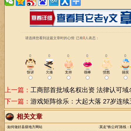
请选择您看到这篇文章时的心情: 已有
0
人表态：
0
0
0
0
0
0
惊讶
欠揍
支持
很棒
愤怒
搞笑
上一篇：
工商部首批域名权出资 法律认可域
下一篇：
游戏矩阵徐乐：大起大落 27岁连
相关文章
·
如何做好县级地方网站
·
莫走“铁公鸡”路线