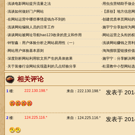
·
浅谈电影网站提升流量之法
·
用虫虫营销助手做企
·
浅谈如何做好门户网站
·
【原创】地方信息网
·
在网站运营中哪些事情是钱办不到的
·
创建优质单页网站的
·
浅谈网站编辑人员的日常工作
·
施宇宁分享如何为网
·
谈谈网站被网址导航hao123收录的意义和作用
·
网站运营之头衔的权
·
钟智鑫：用户体验分析之网站易用性（一）
·
浅谈网站赚钱之营利
·
网站用户体验基本原则
·
淘淘搜联盟链接价值
·
深度剖析网站利用软文所产生的具体效果
·
施宇宁：分享解决网
·
关于装修行业网站实现盈利的几点经验分享
·
杜震教中小型网站选
相关评论
222.130.198.*
1
楼:
来自：
222.130.198.*
发表于 2014/
124.225.116.*
2
楼:
来自：
124.225.116.*
发表于 2014/