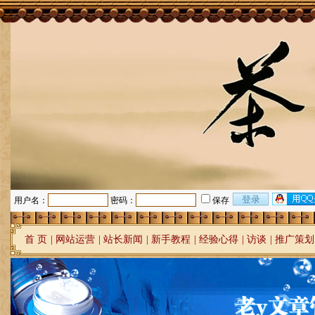
用户名：
密码：
保存
首 页
|
网站运营
|
站长新闻
|
新手教程
|
经验心得
|
访谈
|
推广策划