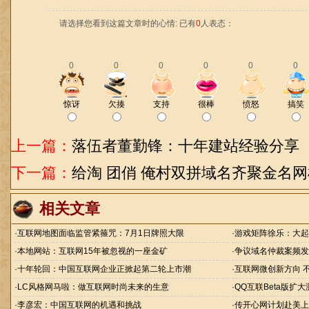
请选择您看到这篇文章时的心情: 已有
0
人表态：
0
0
0
0
0
0
惊讶
欠揍
支持
很棒
愤怒
搞笑
上一篇：
落伍者董勤锋：十年建站经验分享
下一篇：
给淘 团俏 俺村双拼域名齐聚金名
相关文章
·
互联网地图面临监管紧箍咒：7月1日牌照大限
·
游戏矩阵徐乐：大起
·
本地网站：互联网15年被忽视的一座金矿
·
争议域名仲裁案频发 
·
十年轮回：中国互联网企业正掀起第二轮上市潮
·
互联网微创新方向 
·
LC风格网马啦：做互联网时尚未来的生意
·
QQ互联Beta版扩
·
李彦宏：中国互联网的机遇和挑战
·
传开心网计划赴美上