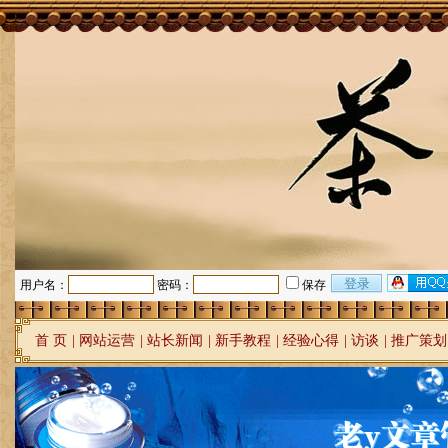
用户名：
密码：
保存
首 页
|
网站运营
|
站长新闻
|
新手教程
|
经验心得
|
访谈
|
推广策划