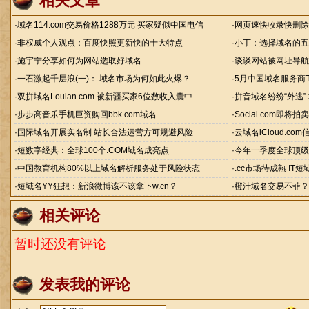
相关文章
·
域名114.com交易价格1288万元 买家疑似中国电信
·
网页速快收录快删除
·
非权威个人观点：百度快照更新快的十大特点
·
小丁：选择域名的五
·
施宇宁分享如何为网站选取好域名
·
谈谈网站被网址导航h
·
一石激起千层浪(一)： 域名市场为何如此火爆？
·
5月中国域名服务商To
·
双拼域名Loulan.com 被新疆买家6位数收入囊中
·
拼音域名纷纷“外逃”
·
步步高音乐手机巨资购回bbk.com域名
·
Social.com即将
·
国际域名开展实名制 站长合法运营方可规避风险
·
云域名iCloud.c
·
短数字经典：全球100个.COM域名成亮点
·
今年一季度全球顶级
·
中国教育机构80%以上域名解析服务处于风险状态
·
.cc市场待成熟 IT
·
短域名YY狂想：新浪微博该不该拿下w.cn？
·
橙汁域名交易不菲？
相关评论
暂时还没有评论
发表我的评论