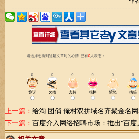
作
请选择您看到这篇文章时的心情: 已有
0
人表态：
0
0
0
0
0
0
惊讶
欠揍
支持
很棒
愤怒
搞笑
上一篇：
给淘 团俏 俺村双拼域名齐聚金名
下一篇：
百度介入网络招聘市场：推出“百度