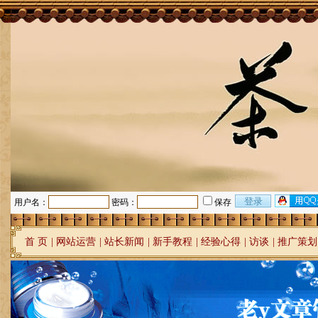
用户名：
密码：
保存
首 页
|
网站运营
|
站长新闻
|
新手教程
|
经验心得
|
访谈
|
推广策划